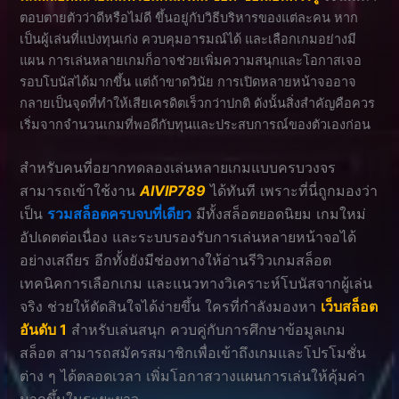
ตอบตายตัวว่าดีหรือไม่ดี ขึ้นอยู่กับวิธีบริหารของแต่ละคน หาก
เป็นผู้เล่นที่แบ่งทุนเก่ง ควบคุมอารมณ์ได้ และเลือกเกมอย่างมี
แผน การเล่นหลายเกมก็อาจช่วยเพิ่มความสนุกและโอกาสเจอ
รอบโบนัสได้มากขึ้น แต่ถ้าขาดวินัย การเปิดหลายหน้าจออาจ
กลายเป็นจุดที่ทำให้เสียเครดิตเร็วกว่าปกติ ดังนั้นสิ่งสำคัญคือควร
เริ่มจากจำนวนเกมที่พอดีกับทุนและประสบการณ์ของตัวเองก่อน
สำหรับคนที่อยากทดลองเล่นหลายเกมแบบครบวงจร
สามารถเข้าใช้งาน
AIVIP789
ได้ทันที เพราะที่นี่ถูกมองว่า
เป็น
รวมสล็อตครบจบที่เดียว
มีทั้งสล็อตยอดนิยม เกมใหม่
อัปเดตต่อเนื่อง และระบบรองรับการเล่นหลายหน้าจอได้
อย่างเสถียร อีกทั้งยังมีช่องทางให้อ่านรีวิวเกมสล็อต
เทคนิคการเลือกเกม และแนวทางวิเคราะห์โบนัสจากผู้เล่น
จริง ช่วยให้ตัดสินใจได้ง่ายขึ้น ใครที่กำลังมองหา
เว็บสล็อต
อันดับ 1
สำหรับเล่นสนุก ควบคู่กับการศึกษาข้อมูลเกม
สล็อต สามารถสมัครสมาชิกเพื่อเข้าถึงเกมและโปรโมชั่น
ต่าง ๆ ได้ตลอดเวลา เพิ่มโอกาสวางแผนการเล่นให้คุ้มค่า