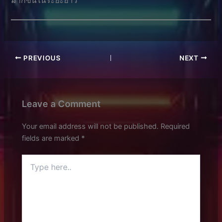
มากขึ้นในระยะยาว
PREVIOUS
NEXT
Leave a Comment
Your email address will not be published.
Required
fields are marked
*
Type
here..