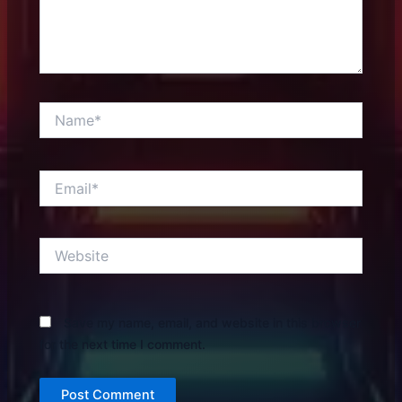
Name*
Email*
Website
Save my name, email, and website in this browser
for the next time I comment.