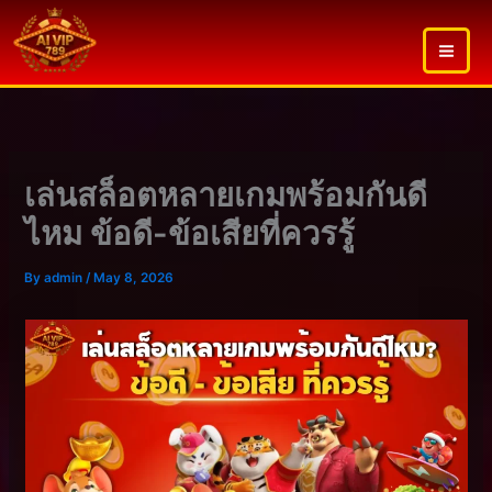
Skip
Main
to
Men
content
เล่นสล็อตหลายเกมพร้อมกันดี
ไหม ข้อดี-ข้อเสียที่ควรรู้
By
admin
/
May 8, 2026