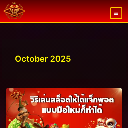
Skip
Main
to
Men
content
October 2025