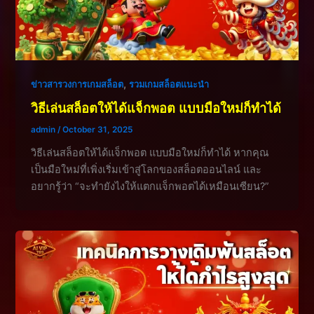
,
ข่าวสารวงการเกมสล็อต
รวมเกมสล็อตแนะนำ
วิธีเล่นสล็อตให้ได้แจ็กพอต แบบมือใหม่ก็ทำได้
admin
/
October 31, 2025
วิธีเล่นสล็อตให้ได้แจ็กพอต แบบมือใหม่ก็ทำได้ หากคุณ
เป็นมือใหม่ที่เพิ่งเริ่มเข้าสู่โลกของสล็อตออนไลน์ และ
อยากรู้ว่า “จะทำยังไงให้แตกแจ็กพอตได้เหมือนเซียน?”