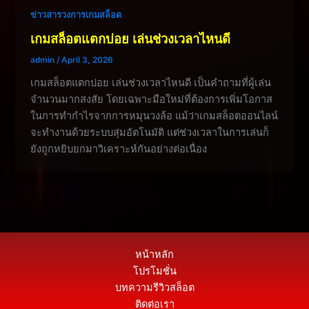
ข่าวสารวงการเกมสล็อต
เกมสล็อตแตกบ่อย เล่นช่วงเวลาไหนดี
admin
/
April 3, 2026
เกมสล็อตแตกบ่อย เล่นช่วงเวลาไหนดี เป็นคำถามที่ผู้เล่น
จำนวนมากสงสัย โดยเฉพาะมือใหม่ที่ต้องการเพิ่มโอกาส
ในการทำกำไรจากการหมุนวงล้อ แม้ว่าเกมสล็อตออนไลน์
จะทำงานด้วยระบบสุ่มอัตโนมัติ แต่ช่วงเวลาในการเล่นก็
ยังถูกหยิบยกมาวิเคราะห์กันอย่างต่อเนื่อง
หน้าหลัก
โปรโมชั่น
บทความรีวิวสล็อต
ติดต่อเรา