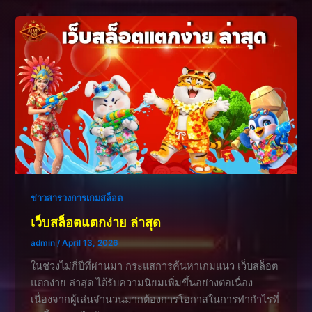
ข่าวสารวงการเกมสล็อต
เว็บสล็อตแตกง่าย ล่าสุด
admin
/
April 13, 2026
ในช่วงไม่กี่ปีที่ผ่านมา กระแสการค้นหาเกมแนว เว็บสล็อต
แตกง่าย ล่าสุด ได้รับความนิยมเพิ่มขึ้นอย่างต่อเนื่อง
เนื่องจากผู้เล่นจำนวนมากต้องการโอกาสในการทำกำไรที่