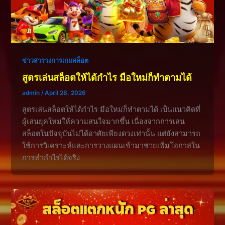
ข่าวสารวงการเกมสล็อต
สูตรเล่นสล็อตให้ได้กำไร มือใหม่ก็ทำตามได้
admin
/
April 28, 2026
สูตรเล่นสล็อตให้ได้กำไร มือใหม่ก็ทำตามได้ เป็นแนวคิดที่
ผู้เล่นยุคใหม่ให้ความสนใจมากขึ้น เนื่องจากการเล่น
สล็อตในปัจจุบันไม่ได้อาศัยเพียงดวงเท่านั้น แต่ยังสามารถ
ใช้การวิเคราะห์และการวางแผนเข้ามาช่วยเพิ่มโอกาสใน
การทำกำไรได้จริง