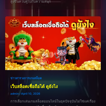
สูงขึ้นควบคู่ไปกับความสนุก
ข่าวสารวงการเกมสล็อต
เว็บสล็อตเชื่อถือได้ ดูยังไง
admin
/
April 10, 2026
การเลือกเล่นเกมสล็อตออนไลน์ในยุคปัจจุบันไม่ใช่แค่เรื่อง